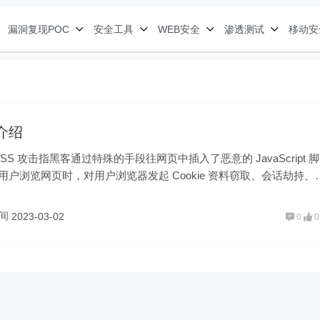
漏洞复现POC
安全工具
WEB安全
渗透测试
移动安
结介绍
 XSS 攻击指黑客通过特殊的手段往网页中插入了恶意的 JavaScript 脚
用户浏览网页时，对用户浏览器发起 Cookie 资料窃取、会话劫持、
击。 XSS 跨站脚本攻击本身对 Web 服务器没有……
空间
2023-03-02
0
0