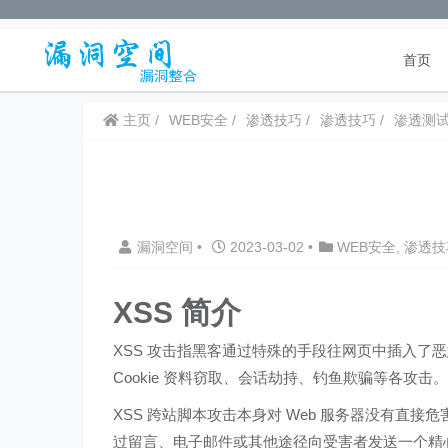
首页
主页
WEB安全
渗透技巧
渗透技巧
渗透测
漏洞空间
•
2023-03-02
•
WEB安全
,
渗透技
XSS 简介
XSS 攻击指黑客通过特殊的手段往网页中插入了恶意的
Cookie 资料窃取、会话劫持、钓鱼欺骗等各攻击。
XSS 跨站脚本攻击本身对 Web 服务器没有直
过留言、电子邮件或其他途径向受害者发送一个精心构造