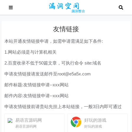
友情链接
本站开通友情链接申请，如需申请需满足如下条件:
1.网站必须是与计算机相关
2.百度收录不低于50篇文章，可执行命令 site:域名
申请友情链接请发送邮件至root@e5a5x.com
邮件标题:友情链接申请--xxx网站
邮件内容:友情链接申请--xxx网站
申请友情链接前请贵站先挂上本站链接，一般3日内即可通过
易语言源码网
好玩的游戏
易语言源码网
好玩的游戏