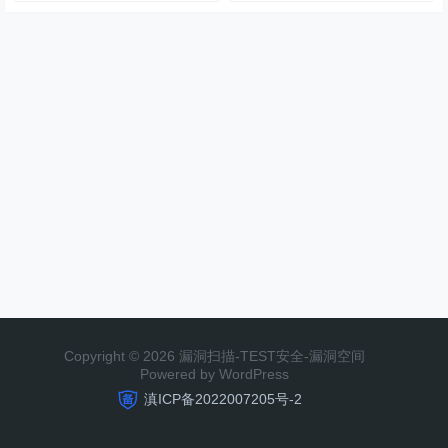
Copyright © 2026 漏洞扫描-TEST安全-漏洞空间
Powered by WordPress
滇ICP备2022007205号-2